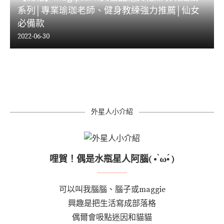
系列│專業瑜珈老師、健身教練強力推薦│仙女
必備款
2022-06-30
外星人小介紹
哩賀！偶是水瓶星人阿腦( • ̀ω•́ )
可以叫我腦腦、腦子或maggie
興趣是把生活寫成部落格
偶爾會吸點迷因和貓貓