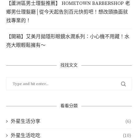
【蘆洲區男士理髮推薦】 HOMETOWN BARBERSHOP 老
鄉男仕理髮廳│從今天起告別百元快剪吧！想改頭換面就
找專業的！
【開箱】艾美月拋隱形眼鏡水潤系列：小心機不用藏！水
亮大眼輕鬆擁有～
找找文文
看看分類
外星生活分享
(6)
外星生活吃吃
(10)