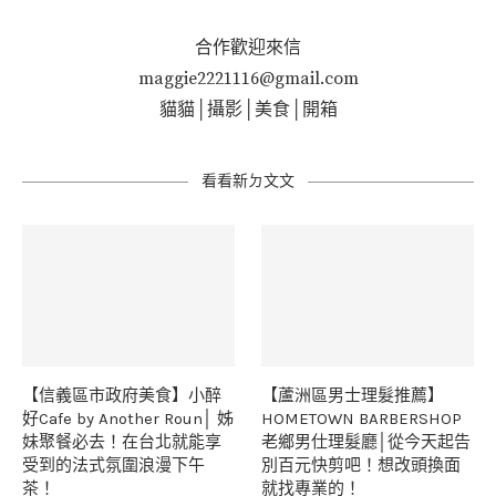
合作歡迎來信
maggie2221116@gmail.com
貓貓│攝影│美食│開箱
看看新ㄉ文文
【信義區市政府美食】小醉
【蘆洲區男士理髮推薦】
好Cafe by Another Roun│ 姊
HOMETOWN BARBERSHOP
妹聚餐必去！在台北就能享
老鄉男仕理髮廳│從今天起告
受到的法式氛圍浪漫下午
別百元快剪吧！想改頭換面
茶！
就找專業的！