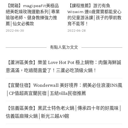
【開箱】magipeaFit美極品
【課程推薦】游刃有魚
絕美乾燥玫瑰運動系列│專業
Wiswim 連0歲寶寶都能安心
瑜珈老師、健身教練強力推
的兒童游泳課│孩子的學前教
薦│仙女必備款
育不能等！
2022-06-30
2022-06-28
有點人氣ㄉ文文
【蘆洲區美食】樂釜 Love Hot Pot 極上鍋物：肉盤海鮮誠
意滿滿，吃過簡直愛了！三蘆必吃頂級火鍋！
【宜蘭住宿】Wonderwall 美好境界：網美必住浪漫INS風
│CP值超高宜蘭民宿│五結villa民宿推薦
【信義區美食】黑武士特色老火鍋│傳承四十年的好風味│
信義區麻辣火鍋│新光三越A9館