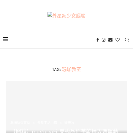
TAG:
瑜珈教室
腦腦所有文章
外星生活小物
變美ㄉ
【開箱】magipeaFit美極品絕美乾燥玫瑰運動