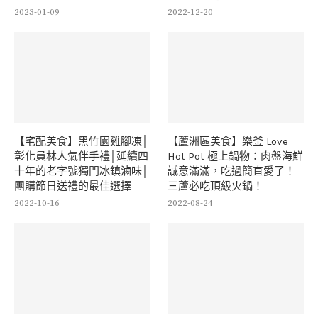
2023-01-09
2022-12-20
【宅配美食】黑竹園雞腳凍│
【蘆洲區美食】樂釜 Love
彰化員林人氣伴手禮│延續四
Hot Pot 極上鍋物：肉盤海鮮
十年的老字號獨門冰鎮滷味│
誠意滿滿，吃過簡直愛了！
團購節日送禮的最佳選擇
三蘆必吃頂級火鍋！
2022-10-16
2022-08-24