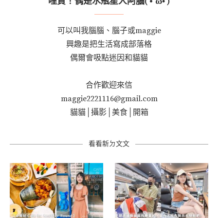
哩賀！偶是水瓶星人阿腦( • ̀ω•́ )
可以叫我腦腦、腦子或maggie
興趣是把生活寫成部落格
偶爾會吸點迷因和貓貓
合作歡迎來信
maggie2221116@gmail.com
貓貓│攝影│美食│開箱
看看新ㄉ文文