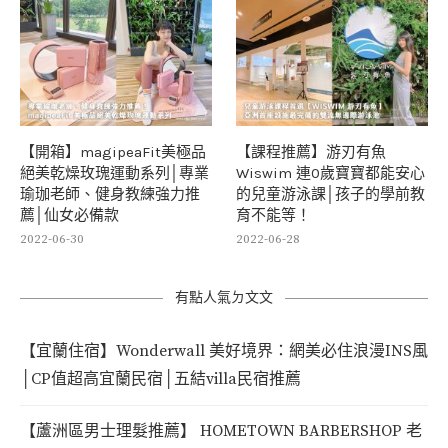
【開箱】magipeaFit美極品
【課程推薦】游刃有魚
絕美乾燥玫瑰運動系列│專業
Wiswim 連0歲寶寶都能安心
瑜珈老師、健身教練強力推
的兒童游泳課│孩子的學前教
薦│仙女必備款
育不能等！
2022-06-30
2022-06-28
有點人氣ㄉ文文
【宜蘭住宿】Wonderwall 美好境界：網美必住浪漫INS風
│CP值超高宜蘭民宿│五結villa民宿推薦
【蘆洲區男士理髮推薦】 HOMETOWN BARBERSHOP 老