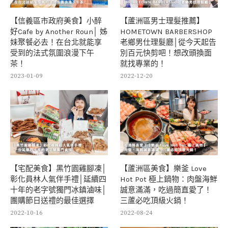
【信義區市政府美食】小醉
【蘆洲區男士理髮推薦】
好Cafe by Another Roun│ 姊
HOMETOWN BARBERSHOP
妹聚餐必去！在台北就能享
老鄉男仕理髮廳│從今天起告
受到的法式氛圍浪漫下午
別百元快剪吧！想改頭換面
茶！
就找專業的！
2023-01-09
2022-12-20
【宅配美食】黑竹園雞腳凍│
【蘆洲區美食】樂釜 Love
彰化員林人氣伴手禮│延續四
Hot Pot 極上鍋物：肉盤海鮮
十年的老字號獨門冰鎮滷味│
誠意滿滿，吃過簡直愛了！
團購節日送禮的最佳選擇
三蘆必吃頂級火鍋！
2022-10-16
2022-08-24