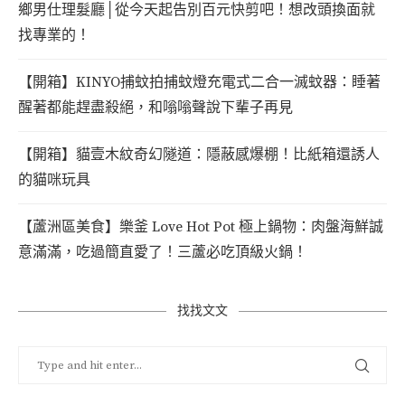
鄉男仕理髮廳│從今天起告別百元快剪吧！想改頭換面就
找專業的！
【開箱】KINYO捕蚊拍捕蚊燈充電式二合一滅蚊器：睡著
醒著都能趕盡殺絕，和嗡嗡聲說下輩子再見
【開箱】貓壹木紋奇幻隧道：隱蔽感爆棚！比紙箱還誘人
的貓咪玩具
【蘆洲區美食】樂釜 Love Hot Pot 極上鍋物：肉盤海鮮誠
意滿滿，吃過簡直愛了！三蘆必吃頂級火鍋！
找找文文