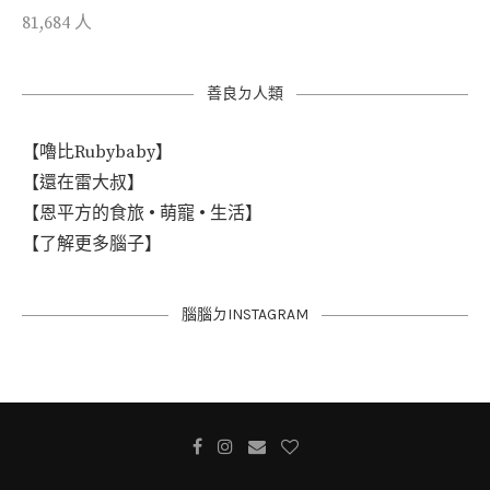
81,684 人
善良ㄉ人類
【嚕比Rubybaby】
【還在雷大叔】
【恩平方的食旅 • 萌寵 • 生活】
【了解更多腦子】
腦腦ㄉINSTAGRAM