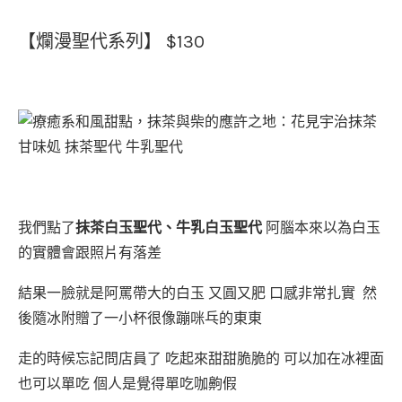
【爛漫聖代系列】 $130
我們點了
抹茶白玉聖代、牛乳白玉聖代
阿腦本來以為白玉
的實體會跟照片有落差
結果一臉就是阿罵帶大的白玉 又圓又肥 口感非常扎實 然
後隨冰附贈了一小杯很像蹦咪乓的東東
走的時候忘記問店員了 吃起來甜甜脆脆的 可以加在冰裡面
也可以單吃 個人是覺得單吃咖齁假