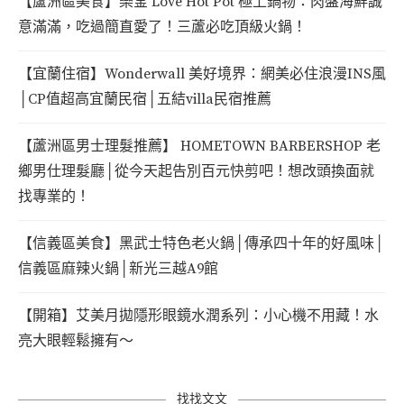
【蘆洲區美食】樂釜 Love Hot Pot 極上鍋物：肉盤海鮮誠
意滿滿，吃過簡直愛了！三蘆必吃頂級火鍋！
【宜蘭住宿】Wonderwall 美好境界：網美必住浪漫INS風
│CP值超高宜蘭民宿│五結villa民宿推薦
【蘆洲區男士理髮推薦】 HOMETOWN BARBERSHOP 老
鄉男仕理髮廳│從今天起告別百元快剪吧！想改頭換面就
找專業的！
【信義區美食】黑武士特色老火鍋│傳承四十年的好風味│
信義區麻辣火鍋│新光三越A9館
【開箱】艾美月拋隱形眼鏡水潤系列：小心機不用藏！水
亮大眼輕鬆擁有～
找找文文