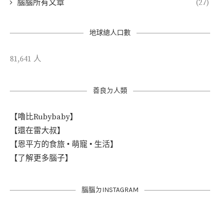
腦腦所有文章
(27)
地球總人口數
81,641 人
善良ㄉ人類
【嚕比Rubybaby】
【還在雷大叔】
【恩平方的食旅 • 萌寵 • 生活】
【了解更多腦子】
腦腦ㄉINSTAGRAM