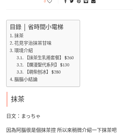
0
目錄 │ 省時間小電梯
抹茶
花見宇治抹茶甘味
環境介紹
【抹茶生乳捲套餐】 $260
【爛漫聖代系列】 $130
【萌柴刨冰】 $280
腦腦小結論
抹茶
日文：まっちゃ
因為阿腦很是個抹茶控 所以來稍微介紹一下抹茶吧