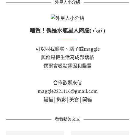
外星人小介紹
哩賀！偶是水瓶星人阿腦( • ̀ω•́ )
可以叫我腦腦、腦子或maggie
興趣是把生活寫成部落格
偶爾會吸點迷因和貓貓
合作歡迎來信
maggie2221116@gmail.com
貓貓│攝影│美食│開箱
看看新ㄉ文文