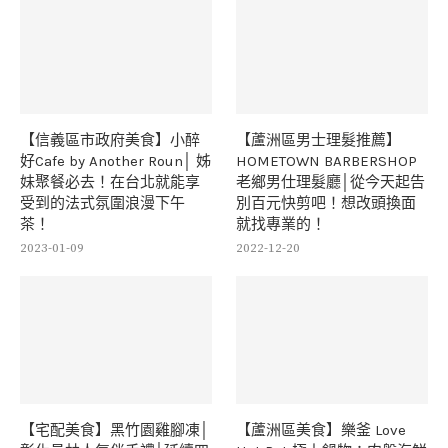
【信義區市政府美食】小醉
【蘆洲區男士理髮推薦】
好Cafe by Another Roun│ 姊
HOMETOWN BARBERSHOP
妹聚餐必去！在台北就能享
老鄉男仕理髮廳│從今天起告
受到的法式氛圍浪漫下午
別百元快剪吧！想改頭換面
茶！
就找專業的！
2023-01-09
2022-12-20
【宅配美食】黑竹園雞腳凍│
【蘆洲區美食】樂釜 Love