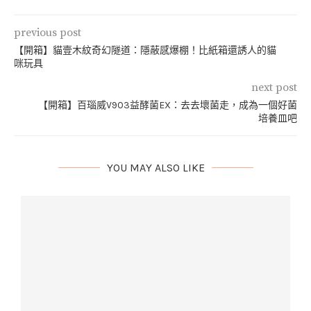
previous post
【開箱】貓壹木紋奇幻隧道：隱蔽感爆棚！比紙箱還誘人的貓
咪玩具
next post
【開箱】百瑙威V903益酵菌EX：去去壞菌走，成為一個好菌
培養皿吧
YOU MAY ALSO LIKE