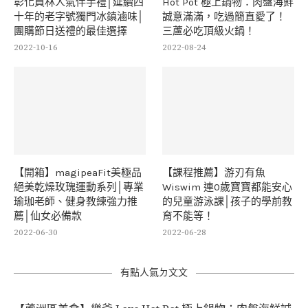
彰化員林人氣伴手禮│延續四
Hot Pot 極上鍋物：肉盤海鮮
十年的老字號獨門冰鎮滷味│
誠意滿滿，吃過簡直愛了！
團購節日送禮的最佳選擇
三蘆必吃頂級火鍋！
2022-10-16
2022-08-24
【開箱】magipeaFit美極品
【課程推薦】游刃有魚
絕美乾燥玫瑰運動系列│專業
Wiswim 連0歲寶寶都能安心
瑜珈老師、健身教練強力推
的兒童游泳課│孩子的學前教
薦│仙女必備款
育不能等！
2022-06-30
2022-06-28
有點人氣ㄉ文文