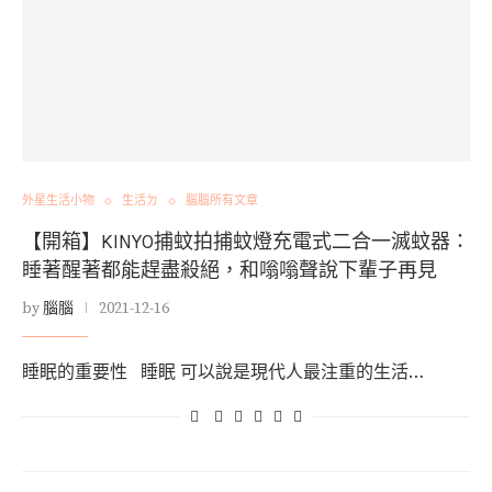
外星生活小物
生活ㄉ
腦腦所有文章
【開箱】KINYO捕蚊拍捕蚊燈充電式二合一滅蚊器：
睡著醒著都能趕盡殺絕，和嗡嗡聲說下輩子再見
by
腦腦
2021-12-16
睡眠的重要性 睡眠 可以說是現代人最注重的生活…