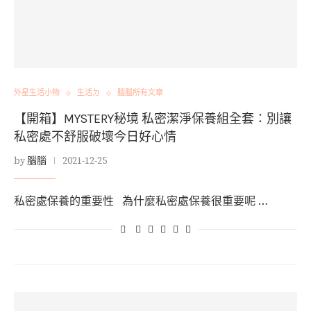
外星生活小物
生活ㄉ
腦腦所有文章
【開箱】MYSTERY秘境 私密潔淨保養組全套：別讓
私密處不舒服破壞今日好心情
by
腦腦
2021-12-25
私密處保養的重要性 為什麼私密處保養很重要呢 …