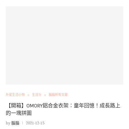
外星生活小物
生活ㄉ
腦腦所有文章
【開箱】OMORY鋁合金衣架：童年回憶！成長路上
的一塊拼圖
by
腦腦
2021-12-15