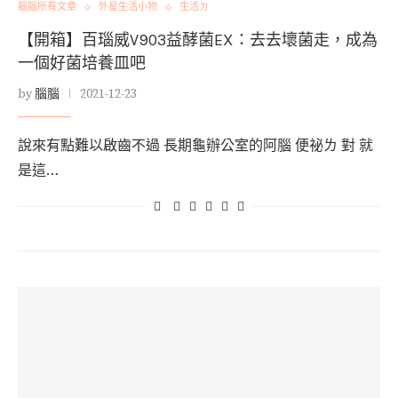
腦腦所有文章
外星生活小物
生活ㄉ
【開箱】百瑙威V903益酵菌EX：去去壞菌走，成為
一個好菌培養皿吧
by
腦腦
2021-12-23
說來有點難以啟齒不過 長期龜辦公室的阿腦 便祕ㄌ 對 就
是這…