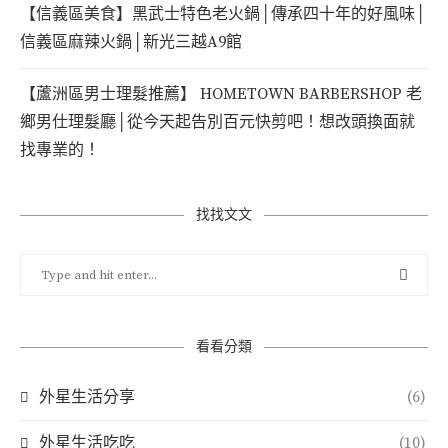
【信義區美食】黑武士特色老火鍋│傳承四十年的好風味│
信義區麻辣火鍋│新光三越A9館
【蘆洲區男士理髮推薦】 HOMETOWN BARBERSHOP 老
鄉男仕理髮廳│從今天起告別百元快剪吧！想改頭換面就
找專業的！
找找文文
看看分類
外星生活分享
(6)
外星生活吃吃
(10)