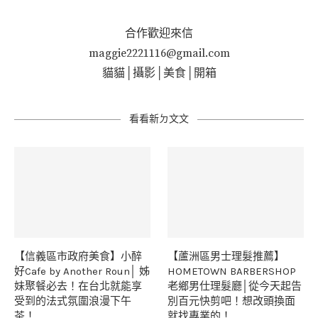
合作歡迎來信
maggie2221116@gmail.com
貓貓│攝影│美食│開箱
看看新ㄉ文文
【信義區市政府美食】小醉
【蘆洲區男士理髮推薦】
好Cafe by Another Roun│ 姊
HOMETOWN BARBERSHOP
妹聚餐必去！在台北就能享
老鄉男仕理髮廳│從今天起告
受到的法式氛圍浪漫下午
別百元快剪吧！想改頭換面
茶！
就找專業的！