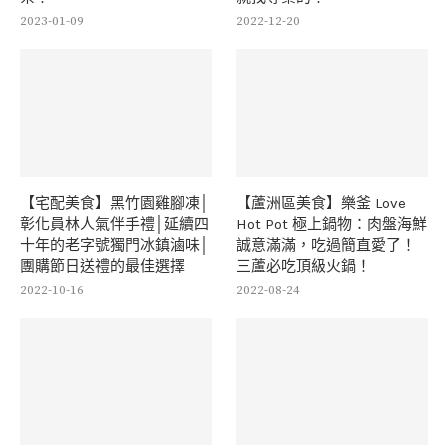
2023-01-09
2022-12-20
【宅配美食】黑竹園雞腳凍│
【蘆洲區美食】樂釜 Love
彰化員林人氣伴手禮│延續四
Hot Pot 極上鍋物：肉盤海鮮
十年的老字號獨門冰鎮滷味│
誠意滿滿，吃過簡直愛了！
團購節日送禮的最佳選擇
三蘆必吃頂級火鍋！
2022-10-16
2022-08-24